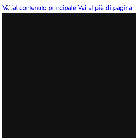
Vai al contenuto principale
Vai al piè di pagina
INSERISCI IL CODICE
BENVENUTO7
PER
OTTENERE UN EXTRA SCONTO DEL 7%
SPEDIZIONE GRATUITA IN 24/48H PER ORDINI
SUPERIORI A 49€
CERCHI AIUTO?
353 3675653
| LUN – SAB: 09–13,
16:30–20
INSERISCI IL CODICE
BENVENUTO7
PER
OTTENERE UN EXTRA SCONTO DEL 7%