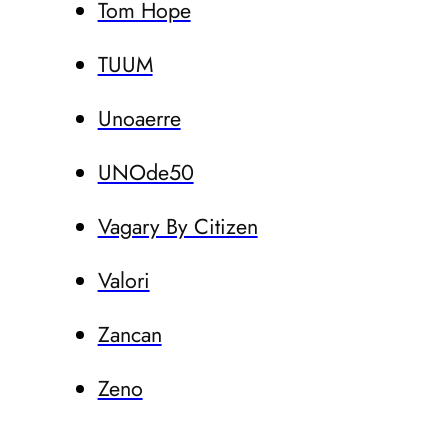
Tom Hope
TUUM
Unoaerre
UNOde50
Vagary By Citizen
Valori
Zancan
Zeno