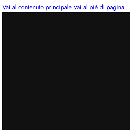
Vai al contenuto principale
Vai al piè di pagina
INSERISCI IL CODICE
BENVENUTO7
PER OTTEN
SPEDIZIONE GRATUITA IN 24/48H PER ORDINI SUP
CERCHI AIUTO?
353 3675653
| LUN – SAB: 09–13,
INSERISCI IL CODICE
BENVENUTO7
PER OTTEN
SPEDIZIONE GRATUITA IN 24/48H PER ORDINI SUP