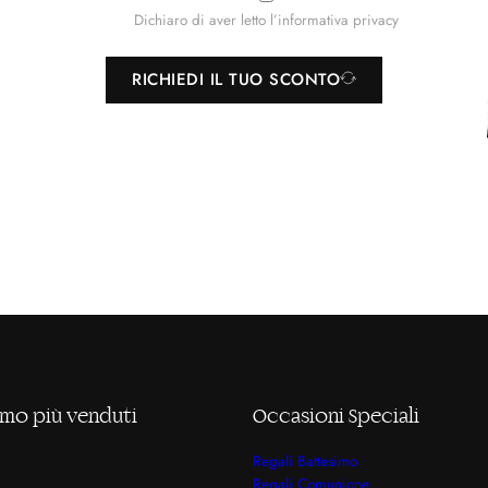
Dichiaro di aver letto l’informativa privacy
RICHIEDI IL TUO SCONTO
mo più venduti
Occasioni Speciali
Regali Battesimo
Regali Comunione