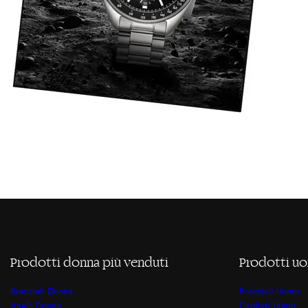
Prodotti donna più venduti
Prodotti uo
Bracciali Donna
Bracciali Uomo
Anelli Donna
Orologi Uomo