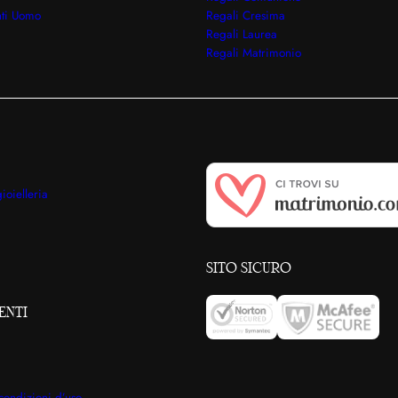
nti Uomo
Regali Cresima
Regali Laurea
Regali Matrimonio
ioielleria
SITO SICURO
ENTI
condizioni d’uso