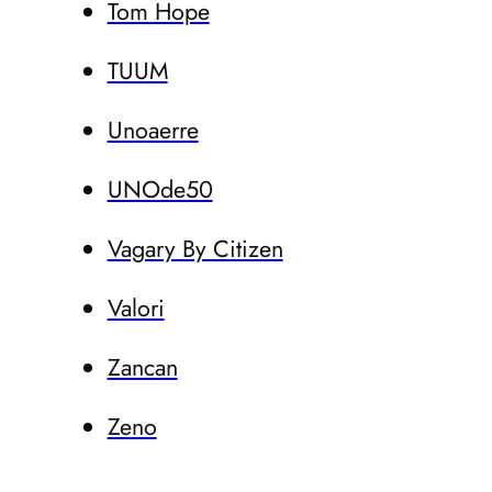
Tom Hope
TUUM
Unoaerre
UNOde50
Vagary By Citizen
Valori
Zancan
Zeno