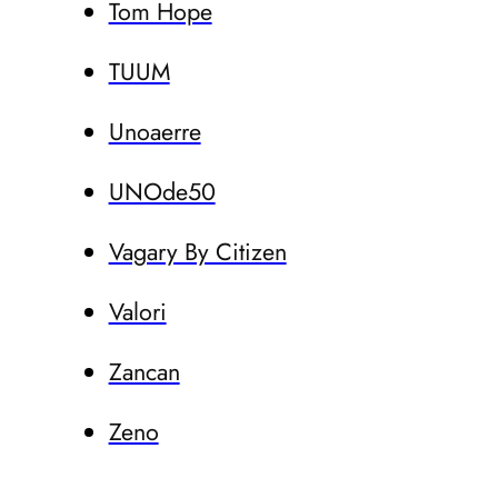
Tom Hope
TUUM
Unoaerre
UNOde50
Vagary By Citizen
Valori
Zancan
Zeno