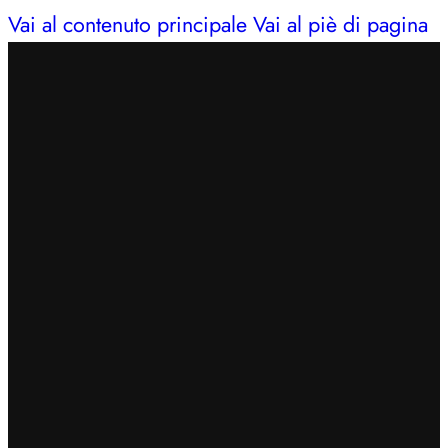
Vai al contenuto principale
Vai al piè di pagina
INSERISCI IL CODICE
BENVENUTO7
PER
OTTENERE UN EXTRA SCONTO DEL 7%
SPEDIZIONE GRATUITA IN 24/48H PER ORDINI
SUPERIORI A 49€
CERCHI AIUTO?
353 3675653
| LUN – SAB: 09–13,
16:30–20
INSERISCI IL CODICE
BENVENUTO7
PER
OTTENERE UN EXTRA SCONTO DEL 7%