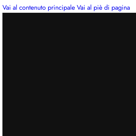
Vai al contenuto principale
Vai al piè di pagina
INSERISCI IL CODICE
BENVENUTO7
PER OTTEN
SPEDIZIONE GRATUITA IN 24/48H PER ORDINI SUP
CERCHI AIUTO?
353 3675653
| LUN – SAB: 09–13,
INSERISCI IL CODICE
BENVENUTO7
PER OTTEN
SPEDIZIONE GRATUITA IN 24/48H PER ORDINI SUP