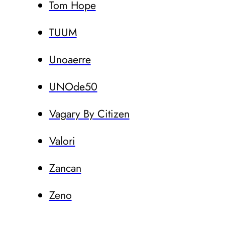
Tom Hope
TUUM
Unoaerre
UNOde50
Vagary By Citizen
Valori
Zancan
Zeno