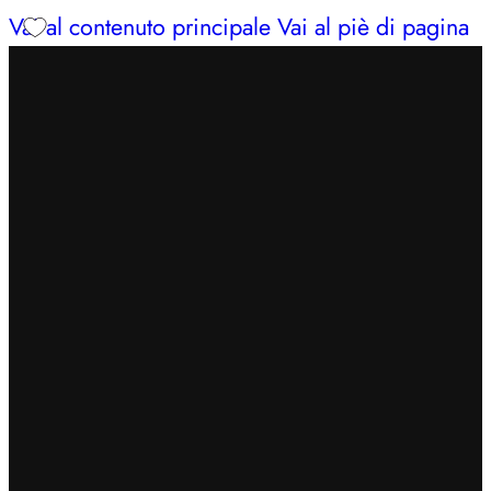
Vai al contenuto principale
Vai al piè di pagina
INSERISCI IL CODICE
BENVENUTO7
PER
OTTENERE UN EXTRA SCONTO DEL 7%
SPEDIZIONE GRATUITA IN 24/48H PER ORDINI
SUPERIORI A 49€
CERCHI AIUTO?
353 3675653
| LUN – SAB: 09–13,
16:30–20
INSERISCI IL CODICE
BENVENUTO7
PER
OTTENERE UN EXTRA SCONTO DEL 7%