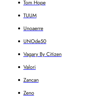
Tom Hope
TUUM
Unoaerre
UNOde50
Vagary By Citizen
Valori
Zancan
Zeno