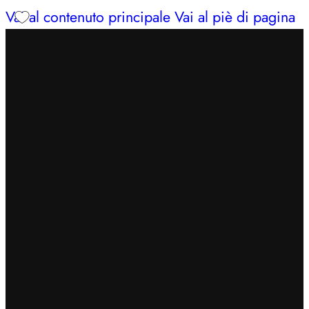
Vai al contenuto principale
Vai al piè di pagina
INSERISCI IL CODICE
BENVENUTO7
PER
OTTENERE UN EXTRA SCONTO DEL 7%
SPEDIZIONE GRATUITA IN 24/48H PER ORDINI
SUPERIORI A 49€
CERCHI AIUTO?
353 3675653
| LUN – SAB: 09–13,
16:30–20
INSERISCI IL CODICE
BENVENUTO7
PER
OTTENERE UN EXTRA SCONTO DEL 7%