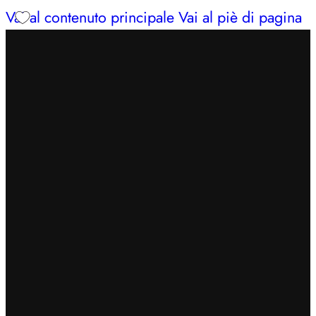
Vai al contenuto principale
Vai al piè di pagina
INSERISCI IL CODICE
BENVENUTO7
PER
OTTENERE UN EXTRA SCONTO DEL 7%
SPEDIZIONE GRATUITA IN 24/48H PER ORDINI
SUPERIORI A 49€
CERCHI AIUTO?
353 3675653
| LUN – SAB: 09–13,
16:30–20
INSERISCI IL CODICE
BENVENUTO7
PER
OTTENERE UN EXTRA SCONTO DEL 7%