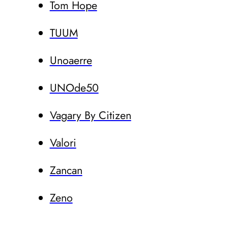
Tom Hope
TUUM
Unoaerre
UNOde50
Vagary By Citizen
Valori
Zancan
Zeno