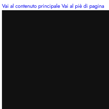
Vai al contenuto principale
Vai al piè di pagina
INSERISCI IL CODICE
BENVENUTO7
PER OTTEN
SPEDIZIONE GRATUITA IN 24/48H PER ORDINI SUP
CERCHI AIUTO?
353 3675653
| LUN – SAB: 09–13,
INSERISCI IL CODICE
BENVENUTO7
PER OTTEN
SPEDIZIONE GRATUITA IN 24/48H PER ORDINI SUP