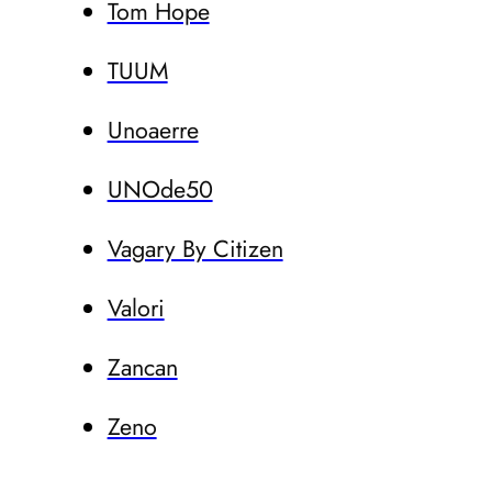
Tom Hope
TUUM
Unoaerre
UNOde50
Vagary By Citizen
Valori
Zancan
Zeno