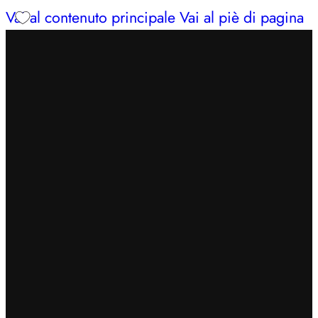
Vai al contenuto principale
Vai al piè di pagina
INSERISCI IL CODICE
BENVENUTO7
PER
OTTENERE UN EXTRA SCONTO DEL 7%
SPEDIZIONE GRATUITA IN 24/48H PER ORDINI
SUPERIORI A 49€
CERCHI AIUTO?
353 3675653
| LUN – SAB: 09–13,
16:30–20
INSERISCI IL CODICE
BENVENUTO7
PER
OTTENERE UN EXTRA SCONTO DEL 7%