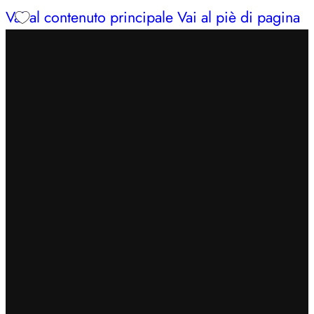
Vai al contenuto principale
Vai al piè di pagina
INSERISCI IL CODICE
BENVENUTO7
PER
OTTENERE UN EXTRA SCONTO DEL 7%
SPEDIZIONE GRATUITA IN 24/48H PER ORDINI
SUPERIORI A 49€
CERCHI AIUTO?
353 3675653
| LUN – SAB: 09–13,
16:30–20
INSERISCI IL CODICE
BENVENUTO7
PER
OTTENERE UN EXTRA SCONTO DEL 7%