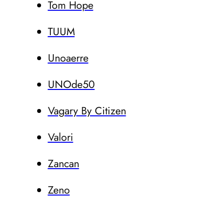
Tom Hope
TUUM
Unoaerre
UNOde50
Vagary By Citizen
Valori
Zancan
Zeno