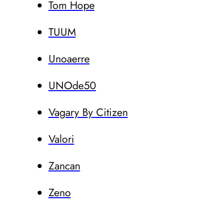
Tom Hope
TUUM
Unoaerre
UNOde50
Vagary By Citizen
Valori
Zancan
Zeno