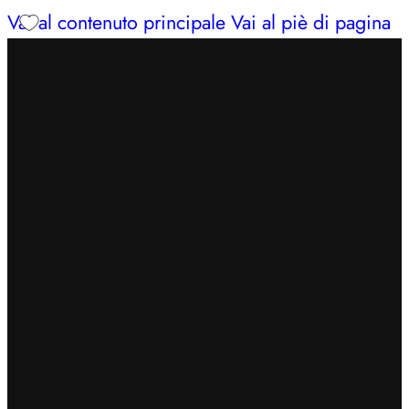
Vai al contenuto principale
Vai al piè di pagina
INSERISCI IL CODICE
BENVENUTO7
PER
OTTENERE UN EXTRA SCONTO DEL 7%
SPEDIZIONE GRATUITA IN 24/48H PER ORDINI
SUPERIORI A 49€
CERCHI AIUTO?
353 3675653
| LUN – SAB: 09–13,
16:30–20
INSERISCI IL CODICE
BENVENUTO7
PER
OTTENERE UN EXTRA SCONTO DEL 7%